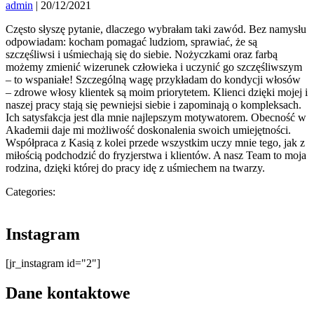
admin
|
20/12/2021
Często słyszę pytanie, dlaczego wybrałam taki zawód. Bez namysłu
odpowiadam: kocham pomagać ludziom, sprawiać, że są
szczęśliwsi i uśmiechają się do siebie. Nożyczkami oraz farbą
możemy zmienić wizerunek człowieka i uczynić go szczęśliwszym
– to wspaniałe! Szczególną wagę przykładam do kondycji włosów
– zdrowe włosy klientek są moim priorytetem. Klienci dzięki mojej i
naszej pracy stają się pewniejsi siebie i zapominają o kompleksach.
Ich satysfakcja jest dla mnie najlepszym motywatorem. Obecność w
Akademii daje mi możliwość doskonalenia swoich umiejętności.
Współpraca z Kasią z kolei przede wszystkim uczy mnie tego, jak z
miłością podchodzić do fryzjerstwa i klientów. A nasz Team to moja
rodzina, dzięki której do pracy idę z uśmiechem na twarzy.
Categories:
Instagram
[jr_instagram id="2"]
Dane kontaktowe