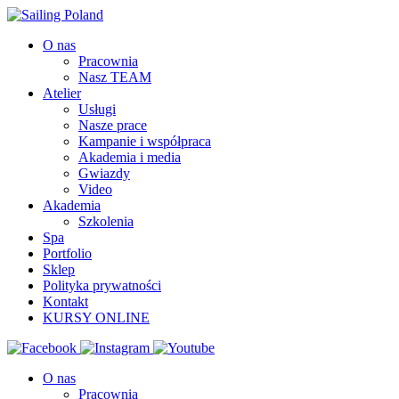
O nas
Pracownia
Nasz TEAM
Atelier
Usługi
Nasze prace
Kampanie i współpraca
Akademia i media
Gwiazdy
Video
Akademia
Szkolenia
Spa
Portfolio
Sklep
Polityka prywatności
Kontakt
KURSY ONLINE
O nas
Pracownia