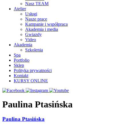
Nasz TEAM
Atelier
Usługi
Nasze prace
Kampanie i współpraca
Akademia i media
Gwiazdy
Video
Akademia
Szkolenia
Spa
Portfolio
Sklep
Polityka prywatności
Kontakt
KURSY ONLINE
Paulina Ptasińska
Paulina Ptasińska