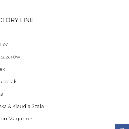
CTORY LINE
niec
 Łazarów
ek
Grzelak
ka
ka & Klaudia Szala
hion Magazine