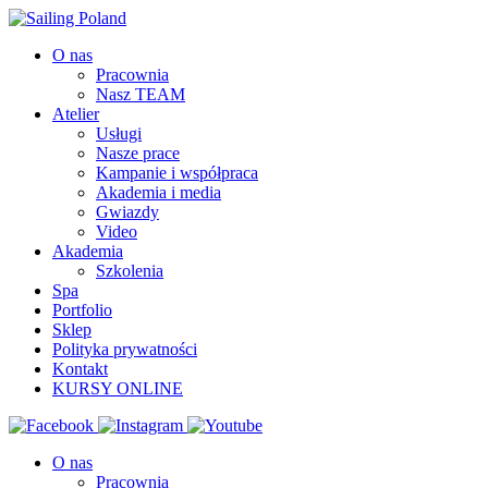
O nas
Pracownia
Nasz TEAM
Atelier
Usługi
Nasze prace
Kampanie i współpraca
Akademia i media
Gwiazdy
Video
Akademia
Szkolenia
Spa
Portfolio
Sklep
Polityka prywatności
Kontakt
KURSY ONLINE
O nas
Pracownia