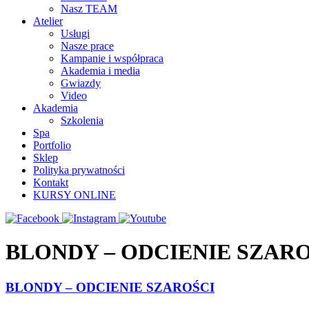
Nasz TEAM
Atelier
Usługi
Nasze prace
Kampanie i współpraca
Akademia i media
Gwiazdy
Video
Akademia
Szkolenia
Spa
Portfolio
Sklep
Polityka prywatności
Kontakt
KURSY ONLINE
BLONDY – ODCIENIE SZAR
BLONDY – ODCIENIE SZAROŚCI