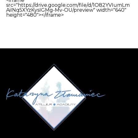
<iframe 
src="https://drive.google.com/file/d/1O82YVIumLm
AiINq5XYzKysIGMg-Mv-OU/preview" width="640" 
height="480"></iframe>